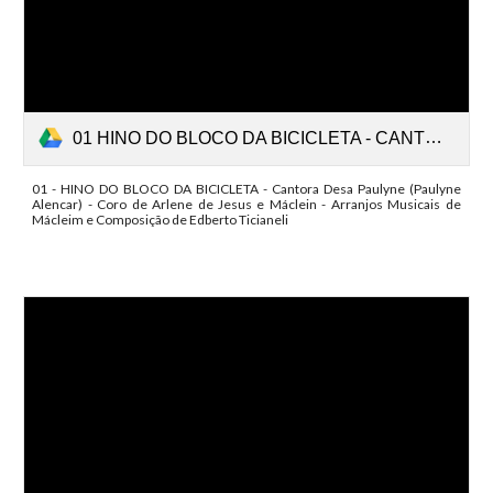
01 HINO DO BLOCO DA BICICLETA - CANTORA PAULYNE ALENCAR - CORO DE ARLENE DE JESUS E MÁCLEIN - ARRANJOS MUSICAIS DE MÁCLEIM - COMPOSIÇÃO DE EDBERTO TICIANELI (online-audio-converter.com).mp3
01 - HINO DO BLOCO DA BICICLETA - Cantora Desa Paulyne (Paulyne
Alencar) - Coro de Arlene de Jesus e Máclein - Arranjos Musicais de
Mácleim e Composição de Edberto Ticianeli