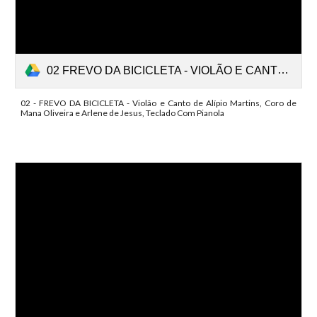
02 FREVO DA BICICLETA - VIOLÃO E CANTO ALÍPIO MARTINS - CORO MAGNA OLIVEIRA E ARLENE JESUS - TECLADO PIANOLA (online-audio-converter.com).mp3
02 - FREVO DA BICICLETA - Violão e Canto de Alípio Martins, Coro de
Mana Oliveira e Arlene de Jesus, Teclado Com Pianola