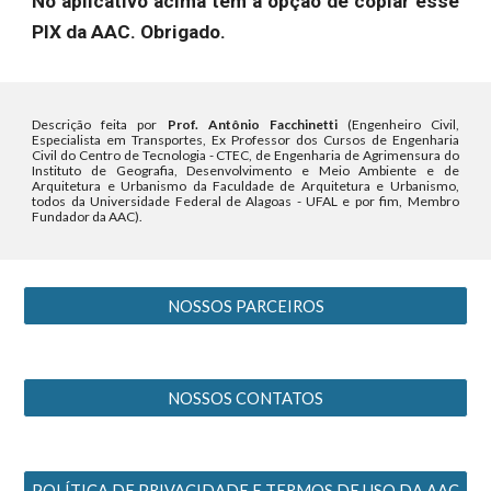
No aplicativo acima tem a opção de copiar esse
PIX da AAC. Obrigado.
Descrição feita por
Prof. Antônio Facchinetti
(Engenheiro Civil,
Especialista em Transportes, Ex Professor dos Cursos de Engenharia
Civil do Centro de Tecnologia - CTEC, de Engenharia de Agrimensura do
Instituto de Geografia, Desenvolvimento e Meio Ambiente e de
Arquitetura e Urbanismo da Faculdade de Arquitetura e Urbanismo,
todos da Universidade Federal de Alagoas - UFAL e por fim, Membro
Fundador da AAC).
NOSSOS PARCEIROS
NOSSOS CONTATOS
POLÍTICA DE PRIVACIDADE E TERMOS DE USO DA AAC