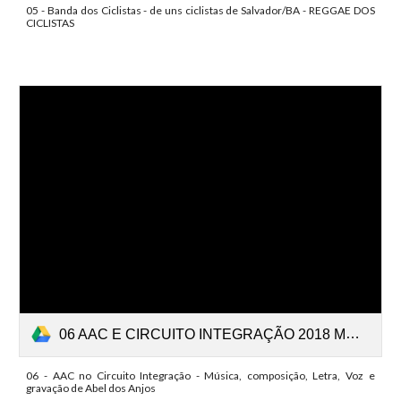
05 - Banda dos Ciclistas - de uns ciclistas de Salvador/BA - REGGAE DOS
CICLISTAS
06 AAC E CIRCUITO INTEGRAÇÃO 2018 MÚSICA, COMPETIÇÃO E LETRA DE ABEL DOS ANJOS.mp3
06 - AAC no Circuito Integração - Música, composição, Letra, Voz e
gravação de Abel dos Anjos