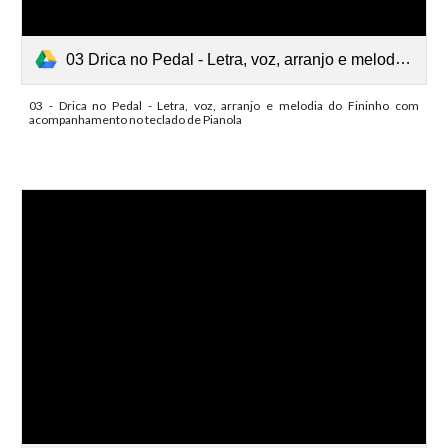
03 Drica no Pedal - Letra, voz, arranjo e melodia do Fininho com acompanhamento no teclado de Pianola.mp3
03 - Drica no Pedal - Letra, voz, arranjo e melodia do Fininho com
acompanhamento no teclado de Pianola