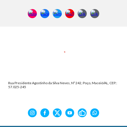
Rua Presidente Agostinho da Silva Neves, Nº 242, Poço, Maceió/AL, CEP.:
57.025-245