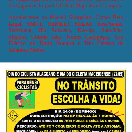
Os Gigantes do pedal de São Miguel dos Campos.
Agradecemos ao Maceió Shopping, Cartão Bem
Legal, SMTT, SEMELJ, SELAJ, Sesc/Senac,
Sest/Senat, Illa Sorvetes, Kascão, Samciclo,
Sllalom, Cobrão bike, Nunes Ciclopeças, Trio
Elétrico do Dudu Ronalsa e Trio Elétrico da
Atlântica Motos.