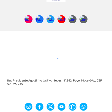
Rua Presidente Agostinho da Silva Neves, Nº 242, Poço, Maceió/AL, CEP.:
57.025-245