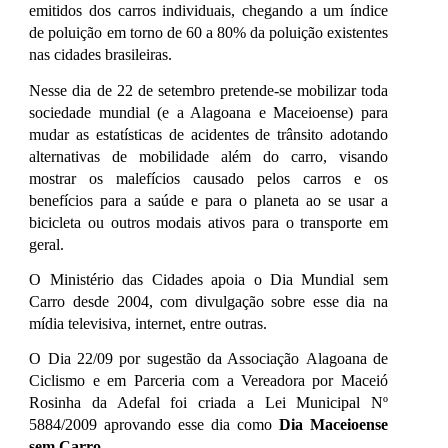
emitidos dos carros individuais, chegando a um índice
de poluição em torno de 60 a 80% da poluição existentes
nas cidades brasileiras.
Nesse dia de 22 de setembro pretende-se mobilizar toda
sociedade mundial (e a Alagoana e
M
aceioense) para
mudar as estatísticas de acidentes de trânsito adotando
alternativas de mobilidade além do carro, visando
mostrar os malefícios causado pelos carros e os
benefícios para a saúde e para o planeta ao se usar a
bicicleta ou outros moda
is ativos
para o transporte em
geral.
O Ministério das Cidades apoia o Dia Mundial sem
Ca
rro desde 2004, com divulgação sobre esse dia na
mídia televisiva, internet, entre outras.
O Dia 22/09 por sugestão da Associação
A
lagoana de
Ciclismo e em Parceria com a Vereadora por Maceió
Rosinha da Adefal
foi criada a
Lei Municipal Nº
5884/2009 aprovando esse dia como
Dia Maceioense
sem Carro
.