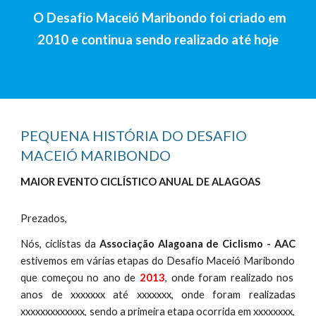
O Desafio Maceió Maribondo foi criado em
2010 e continua sendo realizado até hoje
PEQUENA HISTÓRIA DO
DESAFIO
MACEIÓ MARIBONDO
MAIOR EVENTO CICLÍSTICO
ANUAL
DE ALAGOAS
Prezados,
Nós, ciclistas da
Associação Alagoana de Ciclismo - AAC
estivemos em várias etapas do
Desafio Maceió Maribondo
que começou no ano de
2013
, onde foram realizad
o nos
anos de
xxxxxxx até xxxxxxx
, onde foram realizadas
xxxxxxxxxxxxx
, sendo a primeira etapa ocorrida
em xxxxxxxx
,