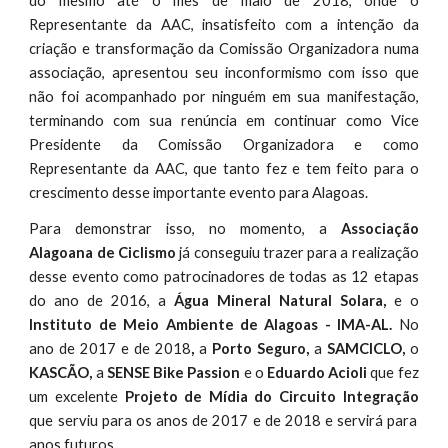
do mesmo até o mês de maio de 2018, onde o
Representante da AAC, insatisfeito com a intenção da
criação e transformação da Comissão Organizadora numa
associação, apresentou seu inconformismo com isso que
não foi acompanhado por ninguém em sua manifestação,
terminando com sua renúncia em continuar como Vice
Presidente da Comissão Organizadora e como
Representante da AAC, que tanto fez e tem feito para o
crescimento desse importante evento para Alagoas.
Para demonstrar isso, no momento, a
Associação
Alagoana de Ciclismo
já conseguiu trazer para a realização
desse evento como patrocinadores de todas as 12 etapas
do ano de 2016, a
Água Mineral Natural Solara,
e o
Instituto de Meio Ambiente de Alagoas - IMA-AL.
No
ano de 2017 e de 2018
,
a
Porto Seguro,
a
SAMCICLO,
o
KASCÃO,
a
SENSE Bike Passion
e o
Eduardo Acioli
que fez
um excelente
Projeto de Mídia do Circuito Integração
que serviu para os anos de 2017 e de 2018 e servirá para
anos futuros.