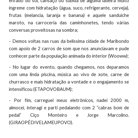
enfado do sol, cansaço ou subida de alguma ladeira muito
íngreme com hidratação (água, suco, refrigerante, cerveja),
frutas (melancia, laranja e banana) e aquele sanduíche
maroto, na carroceria das caminhonetes, tendo várias
conversas proveitosas na sombra;
- Demos voltas nas ruas da belíssima cidade de Maribondo
com apoio de 2 carros de som que nos anunciavam e pude
conhecer parte da população animada do interior (Wooww);
- No lugar do evento, quando chegamos, nos deparamos
com uma linda piscina, música ao vivo de xote, carne de
churrasco e mais hidratação a vontade e o engajamento se
intensificou (ETAPOVOBAUM);
- Por fim, carreguei meus eletrônicos, nadei 2000 m,
almocei, interagi e parti pedalando com 2 “cabras bom de
pedal” Ciço Monteiro e Jorge Marcolino.
(GIRAOPÉDIVELAMEUPOVO).