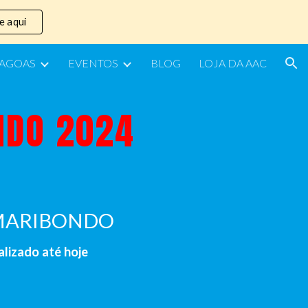
e aqui
ion
LAGOAS
EVENTOS
BLOG
LOJA DA AAC
NDO 2024
 MARIBONDO
lizado até hoje