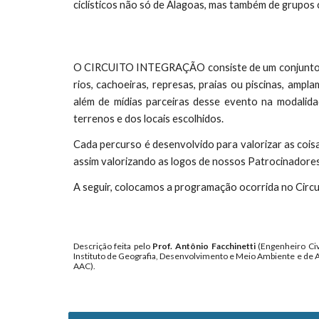
ciclísticos não só de Alagoas, mas também de grupos c
O CIRCUITO INTEGRAÇÃO consiste de um conjunto de E
rios, cachoeiras, represas, praias ou piscinas, ampla
além de mídias parceiras desse evento na modalid
terrenos e dos locais escolhidos.
Cada percurso é desenvolvido para valorizar as coisa
assim valorizando as logos de nossos Patrocinadores 
A seguir, colocamos a programação ocorrida no Circu
Descrição feita pelo
Prof. Antônio Facchinetti
(Engenheiro Civ
Instituto de Geografia, Desenvolvimento e Meio Ambiente e de 
AAC).