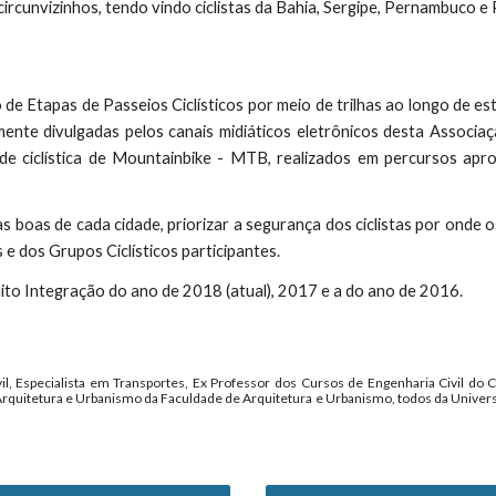
ircunvizinhos, tendo vindo ciclistas da Bahia, Sergipe, Pernambuco e
tapas de Passeios Ciclísticos por meio de trilhas ao longo de estr
mente divulgadas pelos canais midiáticos eletrônicos desta Associaçã
ade ciclística de Mountainbike - MTB, realizados em percursos ap
s boas de cada cidade, priorizar a segurança dos ciclistas por onde
e dos Grupos Ciclísticos participantes.
ito Integração do ano de 2018 (atual), 2017 e a do ano de 2016.
il, Especialista em Transportes, Ex Professor dos Cursos de Engenharia Civil do
Arquitetura e Urbanismo da Faculdade de Arquitetura e Urbanismo, todos da Univer