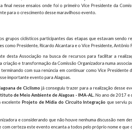
ra final nesse ensaios onde foi o primeiro Vice Presidente da Com
ante para o crescimento desse maravilhoso evento.
os grupos ciclísticos participantes das etapas que estavam sendo re
s como Presidente, Ricardo Alcantara e o Vice Presidente, Antônio F
ante desta Associação na busca de recursos para facilitar a real
 da criação e transformação da Comissão Organizadora numa associa
 terminando com sua renúncia em continuar como Vice Presidente
esse importante evento para Alagoas.
lagoana de Ciclismo
já conseguiu trazer para a realização desse e
stituto de Meio Ambiente de Alagoas - IMA-AL.
No ano de 2017 e 
 excelente
Projeto de Mídia do Circuito Integração
que serviu p
nizadora e considerando que não houve nenhuma discussão nem desa
e com certeza este evento encanta a todos pelo próprio nome e que 