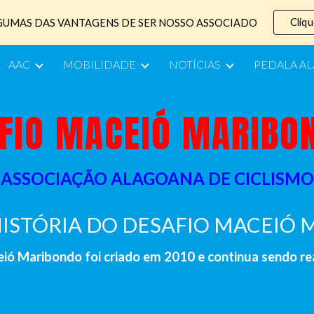
Cliqu
GUMAS DAS VANTAGENS DE SER NOSSO ASSOCIADO
ip to main content
Skip to navigat
AAC
MOBILIDADE
NOTÍCIAS
PEDALA A
FIO MACEIÓ MARIBO
ASSOCIAÇÃO ALAGOANA DE CICLISMO
ISTÓRIA DO DESAFIO MACEIÓ
ió Maribondo foi criado em 2010 e continua sendo rea